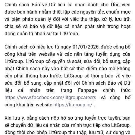
Chính sách Bảo vệ Dữ liệu cá nhân dành cho Ứng viên
được ban hành nhằm thiết lập các nguyên tắc, chuẩn mực
và biện pháp quản lý đối với việc thu thập, xử lý, lưu trữ,
chia sẻ và bảo vệ dữ liệu cá nhân phát sinh trong hoạt
động quản trị nhân sự tại LitGroup.
Chính sách có hiệu lực từ ngày 01/01/2026, được công bố
công khai trên website và các nền tảng tuyển dụng của
LitGroup. LitGroup có quyền rà soát, sửa đổi, bổ sung, cập
nhật Chính sách này vào bất cứ thời điểm nào mà không
cần phải thông báo trước. LitGroup sẽ thông báo về việc
sửa đổi, bổ sung, cập nhật đối với Chính sách Bảo vệ Dữ
liệu cá nhân trên trang Fanpage chính thức
https://www.facebook.com/litgroupcareers
và công bố
công khai trên website
https://litgroup.io/
.
Xin lưu ý, bằng cách nộp hồ sơ ứng tuyển trực tuyến, bạn
sẽ chuyển dữ liệu cá nhân của mình trực tiếp cho LitGroup,
đồng thời cho phép LitGroup thu thập, lưu trữ, sử dụng và